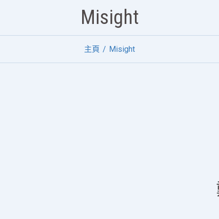
Misight
主頁
Misight