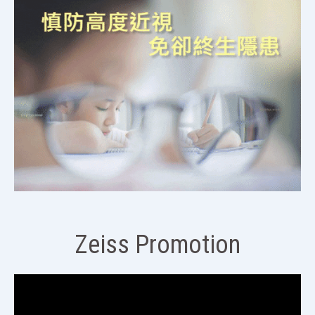
Zeiss Promotion
視
訊
播