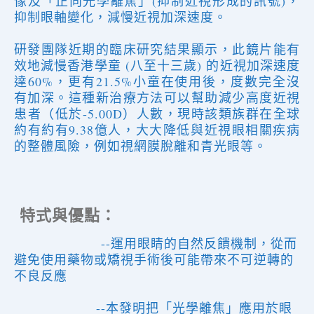
像及「正向光學離焦」(抑制近視形成的訊號)，
抑制眼軸變化，減慢近視加深速度。
研發團隊近期的臨床研究結果顯示，此鏡片能有
效地減慢香港學童 (八至十三歲) 的近視加深速度
達60%，更有21.5%小童在使用後，度數完全沒
有加深。這種新治療方法可以幫助減少高度近視
患者（低於-5.00D）人數，現時該類族群在全球
約有約有9.38億人，大大降低與近視眼相關疾病
的整體風險，例如視網膜脫離和青光眼等。
特式與優點：
--運用眼睛的自然反饋機制，從而
避免使用藥物或矯視手術後可能帶來不可逆轉的
不良反應
--本發明把「光學離焦」應用於眼