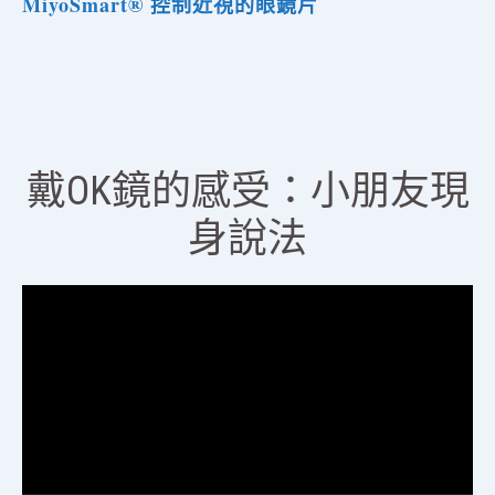
MiyoSmart® 控制近視的眼鏡片
戴OK鏡的感受：小朋友現
身說法
視
訊
播
放
器