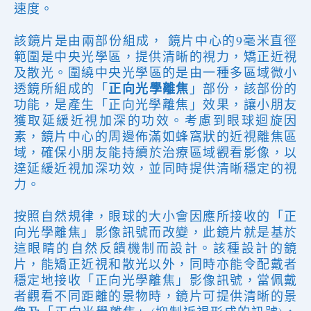
速度。
該
鏡片
是
由兩部份組成， 鏡片中心的9毫米直徑
範圍是中央光學區，提供清晰的視力，矯正
近視
及散光
。圍繞中央光學區的是由一種多區域微
小
正向光學離焦
透鏡所組成的「
」部份，該部份的
功能，是產生「正向光學離焦」效果，讓小
朋友
獲取延緩近視加深的功效。考慮到眼球迴旋因
素，鏡片中心的周邊佈滿如蜂窩狀的近視離焦區
域，確保小
朋友
能持續於治療區域觀看影像，以
達延緩近視加深功效，並
同時
提
供
清晰穩定的視
力。
按照自然規律，眼球的大小會因應所接收的「正
向光學離焦」影像訊號而改變，此鏡片就是基於
這眼睛的自然反饋機制而設計。該種設計的鏡
片，能矯正近視和散光以外，同時亦能令配戴者
穩定地接收「正向光學離焦」影像訊號，當佩戴
者觀看不同距離的景物時，鏡片可提供清晰的景