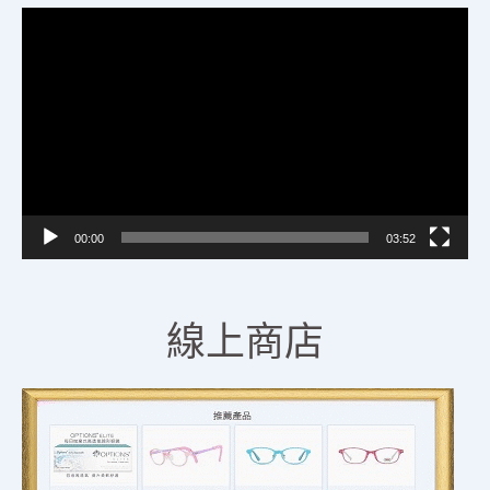
視
訊
播
放
器
00:00
03:52
線上商店