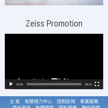
Zeiss Promotion
視
訊
播
放
器
00:00
05:33
主 頁
有關視力中心
控制近視
専業服務
視光資訊
角膜矯視
隱形眼鏡
聯絡我們