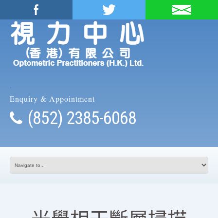
.
Enquiry & Appointment
(852) 2385-6068