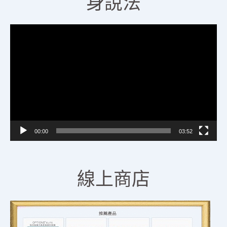
身說法
視
訊
播
放
器
00:00
03:52
線上商店