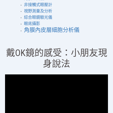
非接觸式眼壓計
視野測量及分析
綜合眼鏡驗光儀
眼底攝影
角膜內皮層細胞分析儀
戴OK鏡的感受：小朋友現
身說法
視
訊
播
放
器