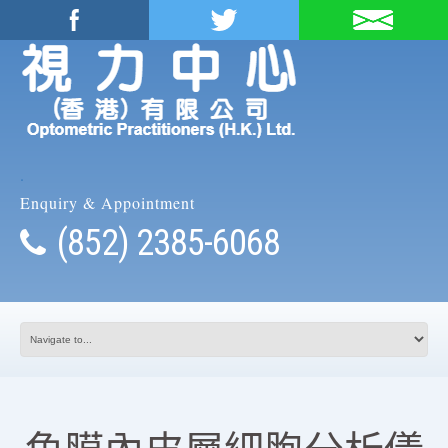
.
Enquiry & Appointment
(852) 2385-6068