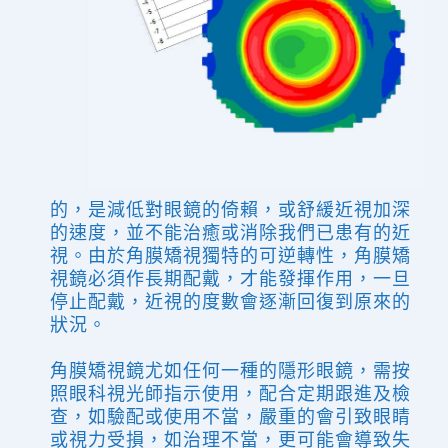
的，是減低對眼鏡的倚賴，或舒緩近視加深
的速度，並不能治癒或消除我們已患
有
的近
視。由於角膜矯視獨特的可逆轉性，角膜矯
視鏡
必
須作長期配戴，才能發揮作用，一旦
停止配戴，近視的度數會
逐漸
回復到原來的
狀況。
角膜矯視鏡尤如任何一種的隱形眼鏡，需按
照眼科視光師指示使用，配合定期跟進及檢
查，如驗配或使用不當，嚴重的會引致眼睛
或視力受損，如治理不當，更可能會導致失