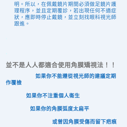
明。
所以，
在佩戴鏡片期間必須做足鏡片護
理
程序
，並且定期覆診，
若
出現任何不適症
狀，
應
即時停止戴鏡，並
立刻找眼科
視光師
跟進
。
,
,
並不是人人都適合使用角膜矯視法！！
如果你不能遵從視光師的建議定期
作覆檢
如果你不注重個人衛生
如果你的角膜弧度太扁平
或曾因角膜受傷而留下疤痕