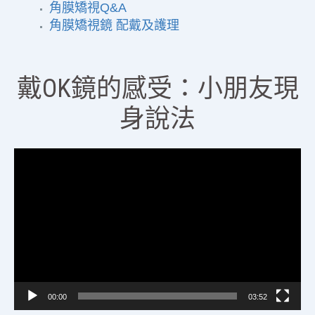
角膜矯視Q&A
角膜矯視鏡 配戴及護理
戴OK鏡的感受：小朋友現
身說法
視
訊
播
放
器
00:00
03:52