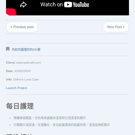
« Previous post
Next Post »
內如何護理你的OK鏡
Client:
www.opticraft.com
Date:
12/02/2020
Info:
Ortho-k Lens Care
Launch Project
每日護理
預備兩個鏡盒，分別用來盛載未清潔和已洗清潔的鏡片
打開鏡片清潔液、生理鹽水、多功能護理液的瓶蓋待用，清洗並抹乾雙手