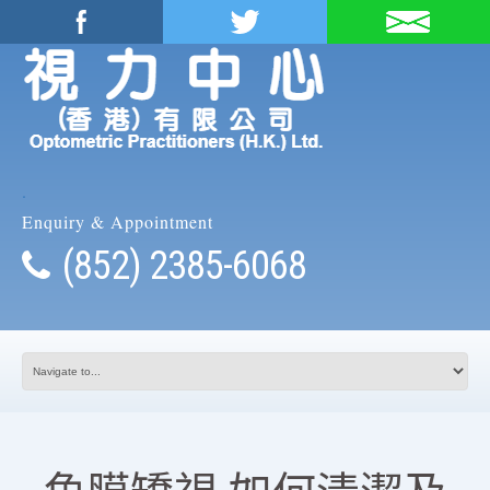
.
Enquiry & Appointment
(852) 2385-6068