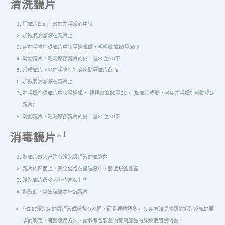
清洗鏡片
把鏡片凹面上放於左手掌心中央
加數滴清潔液在鏡片上
用右手食指從鏡片中央至邊緣處，輕輕摩擦20至30下
轉動鏡片，輕輕摩擦鏡片的另一邊20至30下
反轉鏡片，以右手食指指尖肉貼著鏡片凸面
加數滴清潔液在鏡片上
右手姆指從鏡片中央至邊緣， 輕輕摩擦20至30下 (如鏡片轉動，可用左手姆指輔助穩定
鏡片)
轉動鏡片，輕輕摩擦鏡片的另一邊20至30下
1
消毒鏡片
*
將鏡片放入已注有浸泡護理液的鏡盒內
鏡片內凹面上，完全浸泡在護理液中，關上鏡盒盒蓋
1
浸泡鏡片最少 4小時或以上*
佩戴前，以生理鹽水沖洗鏡片
1
*
由於浸泡用的護理液成份各有不同，而且種類煩多， 使用方法是會跟據個別系統的要
求而制定，有關使用方法，請參考包裝盒內有關產品的詳細使用說明書。